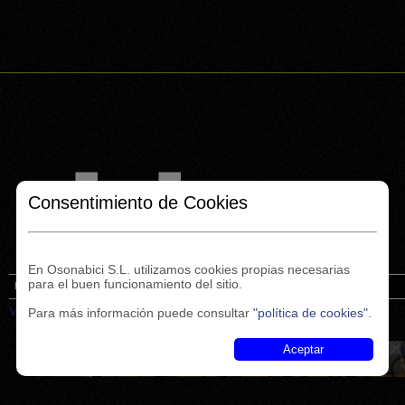
Consentimiento de Cookies
En Osonabici S.L. utilizamos cookies propias necesarias
para el buen funcionamiento del sitio.
Inicio
Financiación
Cicles Caldes
Noticias
Enlaces
Contacto
Volver.
Para más información puede consultar
"política de cookies"
.
Aceptar