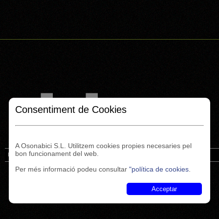
Consentiment de Cookies
A Osonabici S.L. Utilitzem cookies propies necesaries pel
bon funcionament del web.
Inici
Finançament
Cicles Caldes
Notícies
Enllaços
Contacte
Per més informació podeu consultar
"política de cookies
.
Acceptar