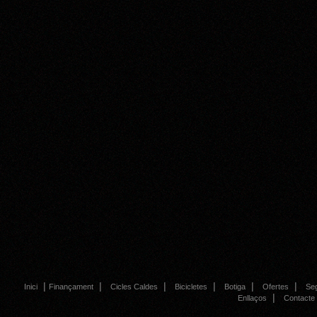
|
|
|
|
|
|
Inici
Finançament
Cicles Caldes
Bicicletes
Botiga
Ofertes
Se
|
Enllaços
Contacte